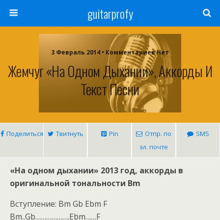
guitarprofy
3 Февраль 2014 • Комментариев Нет
Жемчуг «На Одном Дыхании», Аккорды И
Текст Песни
Поделиться
Твитнуть
Pin
Отпр. по
SMS
эл. почте
«На одном дыхании» 2013 год, аккорды в
оригинальной тональности Bm
Вступление: Bm Gb Ebm F
Bm..Gb……………….Ebm……F