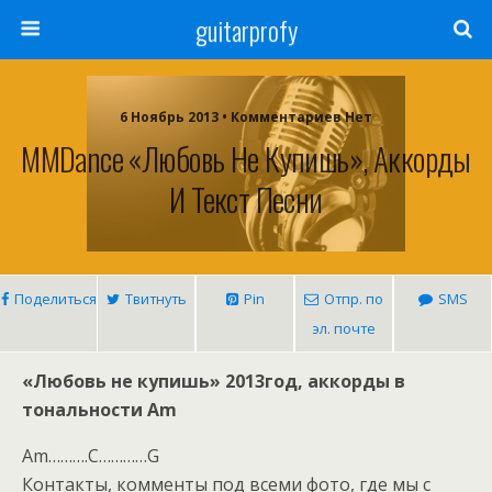
guitarprofy
6 Ноябрь 2013 • Комментариев Нет
MMDance «Любовь Не Купишь», Аккорды
И Текст Песни
Поделиться
Твитнуть
Pin
Отпр. по
SMS
эл. почте
«Любовь не купишь» 2013год, аккорды в
тональности Am
Am……….C…………G
Контакты, комменты под всеми фото, где мы с