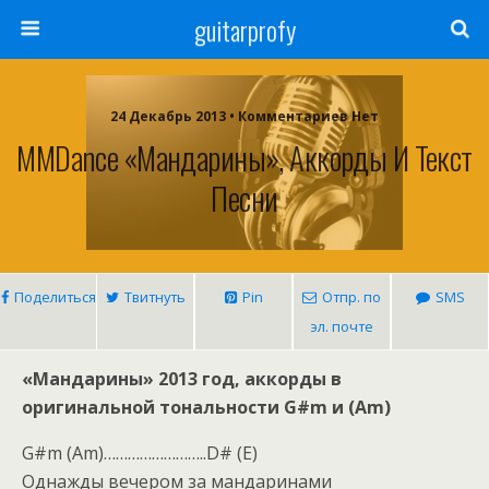
guitarprofy
24 Декабрь 2013 • Комментариев Нет
MMDance «Мандарины», Аккорды И Текст
Песни
Поделиться
Твитнуть
Pin
Отпр. по
SMS
эл. почте
«Мандарины» 2013 год, аккорды в
оригинальной тональности G#m и (Am)
G#m (Am)……………………..D# (E)
Однажды вечером за мандаринами