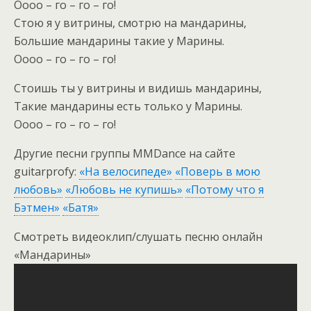
Оооо – го – го – го!
Стою я у витрины, смотрю на мандарины,
Большие мандарины такие у Марины.
Оооо – го – го – го!
Стоишь ты у витрины и видишь мандарины,
Такие мандарины есть только у Марины.
Оооо – го – го – го!
Другие песни группы MMDance на сайте
guitarprofy:
«На велосипеде»
«Поверь в мою
любовь»
«Любовь не купишь»
«Потому что я
Бэтмен»
«Батя»
Смотреть видеоклип/слушать песню онлайн
«Мандарины»