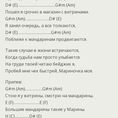
D# (E)…………………………………G#m (Am)
Пошёл я срочно в магазин с витринами.
G#m (Am)…………………….D# (E)
Я занял очередь, а все толкаются,
D# (E)……………………………..G#m (Am)
Поближе к мандаринам продвигаются.
Такие случаи в жизни встречаются,
Когда судьба нам просто улыбается.
На груди твоей читаю бейджик я,
Пробей мне чек быстрей, Мариночка моя.
Припев:
G#m (Am)………………G#m (Am)
Стою я у витрины, смотрю на мандарины,
E (F)………………………E (F)
Большие мандарины такие у Марины.
H (C)……………D# (E)