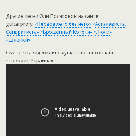
Другие песни Оли Поляковой на сайте
guitarprofy:
«Первое лето без него»
«Асталависта,
Сепаратиста»
«Брошенный Котёня»
«Люли»
«Шлёпки»
Смотреть видеоклип/слушать песню онлайн
«Говорит Украина»