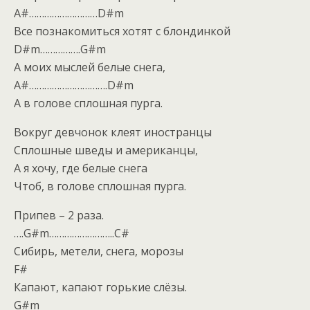
A#………………………D#m
Все познакомиться хотят с блондинкой
D#m…………….G#m
А моих мыслей белые снега,
A#………………………….D#m
А в голове сплошная пурга.
Вокруг девчонок клеят иностранцы
Сплошные шведы и американцы,
А я хочу, где белые снега
Чтоб, в голове сплошная пурга.
Припев – 2 раза.
….G#m……………………..C#
Сибирь, метели, снега, морозы
F#
Капают, капают горькие слёзы.
G#m