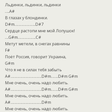
Льдинки, льдинки, льдинки
…..A#
В глазах у блондинки.
D#m…………………..D#7
Сердце растопи мне мой Лопушок!
….G#m………………..C#
Метут метели, в снегах равнины
F#
Поёт Россия, говорит Украина,
G#m
Что я не в силах тебя забыть
A#…………………………….D#m……..D#m G#m
Мне очень, очень надо любить.
A#…………………………….D#m……..D#m G#m
Мне очень, очень надо любить.
A#…………………………….D#m
Мне очень, очень надо любить.