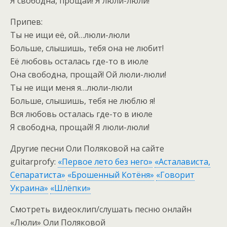
Я свободна, прощай! Я люли-люли!
Припев:
Ты не ищи её, ой…люли-люли
Больше, слышишь, тебя она не любит!
Её любовь осталась где-то в июле
Она свободна, прощай! Ой люли-люли!
Ты не ищи меня я…люли-люли
Больше, слышишь, тебя не люблю я!
Вся любовь осталась где-то в июле
Я свободна, прощай! Я люли-люли!
Другие песни Оли Поляковой на сайте
guitarprofy:
«Первое лето без него»
«Асталависта,
Сепаратиста»
«Брошенный Котёня»
«Говорит
Украина»
«Шлёпки»
Смотреть видеоклип/слушать песню онлайн
«Люли» Оли Поляковой