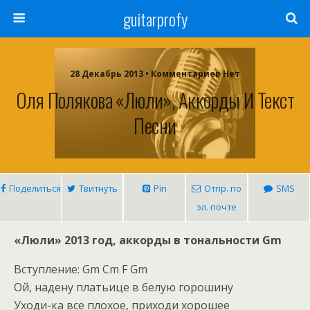
guitarprofy
28 Декабрь 2013 • Комментариев Нет
Оля Полякова «Люли», Аккорды И Текст
Песни
Поделиться
Твитнуть
Pin
Отпр. по
SMS
эл. почте
«Люли» 2013 год, аккорды в тональности Gm
Вступление: Gm Cm F Gm
Ой, надену платьице в белую горошину
Уходи-ка все плохое, приходи хорошее