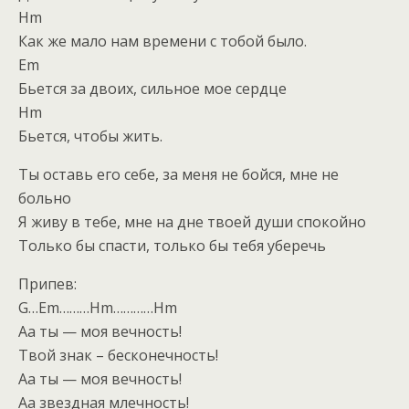
Hm
Как же мало нам времени с тобой было.
Em
Бьется за двоих, сильное мое сердце
Hm
Бьется, чтобы жить.
Ты оставь его себе, за меня не бойся, мне не
больно
Я живу в тебе, мне на дне твоей души спокойно
Только бы спасти, только бы тебя уберечь
Припев:
G…Em………Hm…………Hm
Аа ты — моя вечность!
Твой знак – бесконечность!
Аа ты — моя вечность!
Аа звездная млечность!