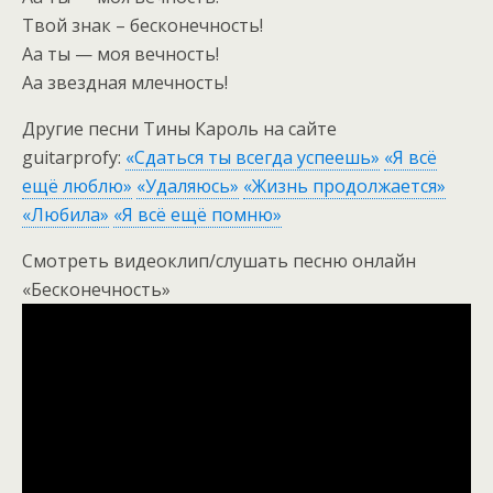
Твой знак – бесконечность!
Аа ты — моя вечность!
Аа звездная млечность!
Другие песни Тины Кароль на сайте
guitarprofy:
«Сдаться ты всегда успеешь»
«Я всё
ещё люблю»
«Удаляюсь»
«Жизнь продолжается»
«Любила»
«Я всё ещё помню»
Смотреть видеоклип/слушать песню онлайн
«Бесконечность»