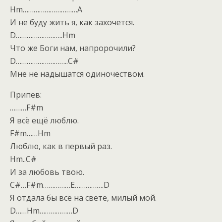
Hm…………………………A
И не буду жить я, как захочется.
D……………………..Hm
Что же Боги нам, напророчили?
D………………………..C#
Мне не надышатся одиночеством.
Припев:
………F#m
Я всё ещё люблю.
F#m……Hm
Люблю, как в первый раз.
Hm..C#
И за любовь твою.
C#…F#m……………E…………….D
Я отдала бы всё на свете, милый мой.
D……Hm………………D