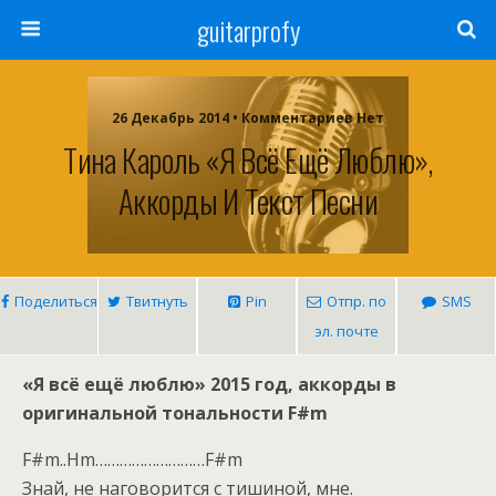
guitarprofy
26 Декабрь 2014 • Комментариев Нет
Тина Кароль «Я Всё Ещё Люблю»,
Аккорды И Текст Песни
Поделиться
Твитнуть
Pin
Отпр. по
SMS
эл. почте
«Я всё ещё люблю» 2015 год, аккорды в
оригинальной тональности F#m
F#m..Hm………………………F#m
Знай, не наговорится с тишиной, мне.