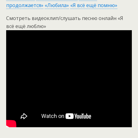
продолжается»
«Любила»
«Я всё ещё помню»
Смотреть видеоклип/слушать песню онлайн «Я
всё ещё люблю»